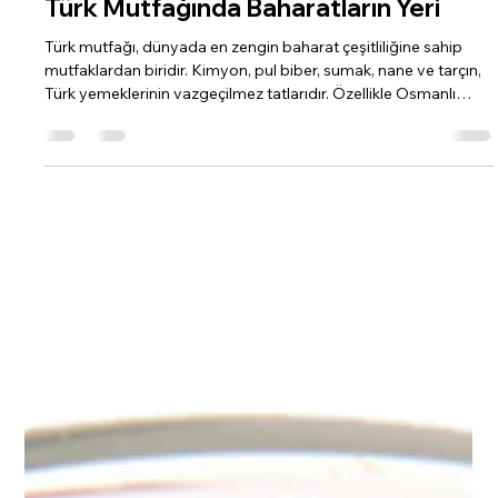
Ava Ajans
22 Ara 2025
1 dakikada okunur
Türk Mutfağında Baharatların Yeri
Türk mutfağı, dünyada en zengin baharat çeşitliliğine sahip
mutfaklardan biridir. Kimyon, pul biber, sumak, nane ve tarçın,
Türk yemeklerinin vazgeçilmez tatlarıdır. Özellikle Osmanlı
döneminden miras kalan bu baharatlar, yemeklerin lezzetini
artırmanın yanı sıra, yemeklerdeki et ve sebzelerin aromasını
da pekiştirir. Bu yazıda, Türk mutfağında yaygın olarak
kullanılan baharatların tarihçesini, kullanım alanlarını ve
geleneksel tariflerle nasıl kullanıldığını keşfedeceğiz.