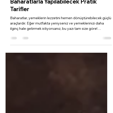
22 Ara 2025
1 dakikada okunur
Baharatlarla Yapılabilecek Pratik
Tarifler
Baharatlar, yemeklerin lezzetini hemen dönüştürebilecek güçlü
araçlardır. Eğer mutfakta yeniyseniz ve yemeklerinizi daha
ilginç hale getirmek istiyorsanız, bu yazı tam size göre!
Baharatlarla hazırlayabileceğiniz basit ve pratik tarifleri
paylaşacağız. Örneğin, sadece pul biber, kekik ve zeytinyağı ile
hazırlayabileceğiniz nefis bir tavuk yemeği, ya da kimyon ve
tarçınla zenginleştirilmiş bir sebze çorbası... Baharatlar,
yemeklerinizi bir üst seviyeye taşıyacak!