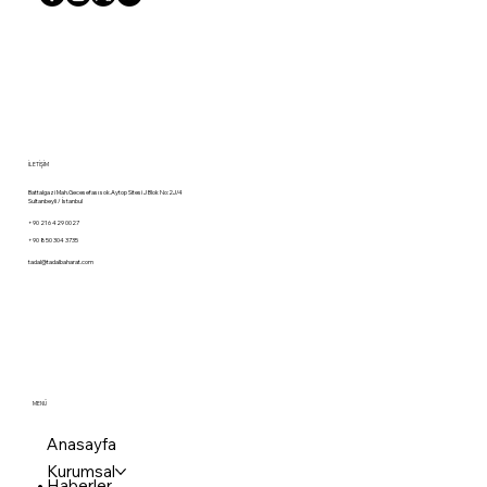
sindirimi kolaylaştırır. Özellikle zerdeçal, içerdiği kurkumin
sayesinde iltihap önleyici özellikler gösterir. Ayrıca, sarımsak ve
soğan gibi baharatlar da kalp sağlığına olumlu katkılar sunar.
Bu yazıda, en popüler sağlık dostu bahar
Baharat Marketiniz
İLETİŞİM
Battalgazi Mah.Gecesefası sok.Aytop Sitesi J Blok No:2J/4
Sultanbeyli / İstanbul
+90 216 429 0027
+90 850 304 3735
tadal@tadalbaharat.com